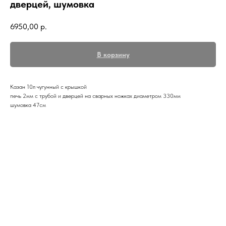
дверцей, шумовка
6950,00
р.
В корзину
Казан 10л чугунный с крышкой
печь 2мм с трубой и дверцей на сварных ножках диаметром 330мм
шумовка 47см