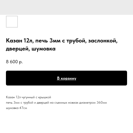
Казан 12л, печь 3мм с трубой, заслонкой,
дверцей, шумовка
8 600
р.
В корзину
Казан 12л чугунный с крышкой
печь 3мм с трубой и дверцей на съемных ножках диаметром 360мм
шумовка 47см