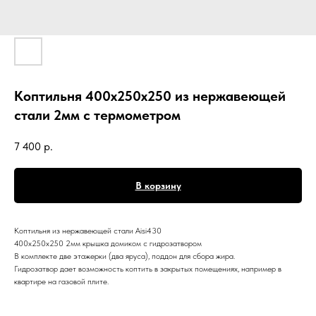
Коптильня 400х250х250 из нержавеющей
стали 2мм с термометром
7 400
р.
В корзину
Коптильня из нержавеющей стали Aisi430
400х250х250 2мм крышка домиком с гидрозатвором
В комплекте две этажерки (два яруса), поддон для сбора жира.
Гидрозатвор дает возможность коптить в закрытых помещениях, например в
квартире на газовой плите.