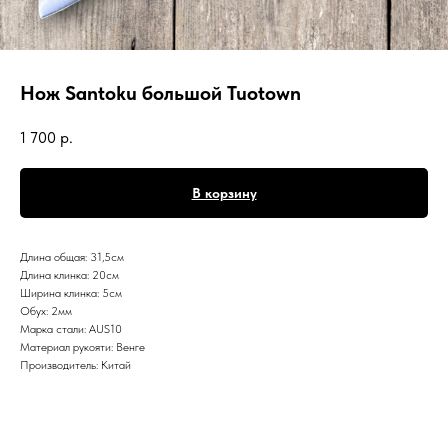
Нож Santoku большой Tuotown
1 700
р.
В корзину
Длина общая: 31,5см
Длина клинка: 20см
Ширина клинка: 5см
Обух: 2мм
Марка стали: AUS10
Материал рукояти: Венге
Производитель: Китай