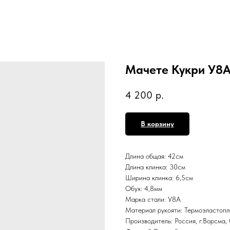
Мачете Кукри У8А
4 200
р.
В корзину
Длина общая: 42см
Длина клинка: 30см
Ширина клинка: 6,5см
Обух: 4,8мм
Марка стали: У8А
Материал рукояти: Термоэластопла
Производитель: Россия, г.Ворсм