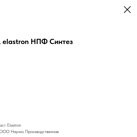
 elastron НПФ Синтез
ст Elastron
а, ООО Научно Производственная