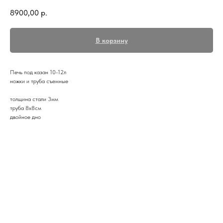
8900,00
р.
В корзину
Печь под казан 10-12л
ножки и труба съемные
толщина стали 3мм
труба 8х8см
двойное дно