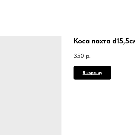
Коса пахта d15,5с
350
р.
В корзину