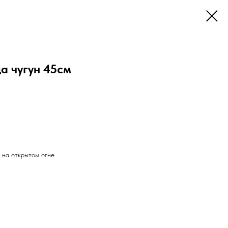
 чугун 45см
 на открытом огне