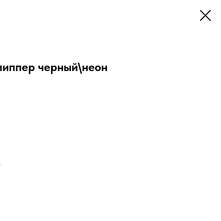
липпер черный\неон
м