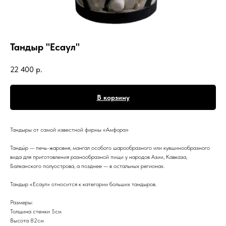
Тандыр "Есаул"
22 400
р.
В корзину
Тандыры от самой известной фирмы «Амфора»
Танды́р — печь-жаровня, мангал особого шарообразного или кувшинообразного
вида для приготовления разнообразной пищи у народов Азии, Кавказа,
Балканского полуострова, а позднее — в остальных регионах.
Тандыр «Есаул» относится к категории больших тандыров.
Размеры:
Толщина стенки 5см
Высота 82см