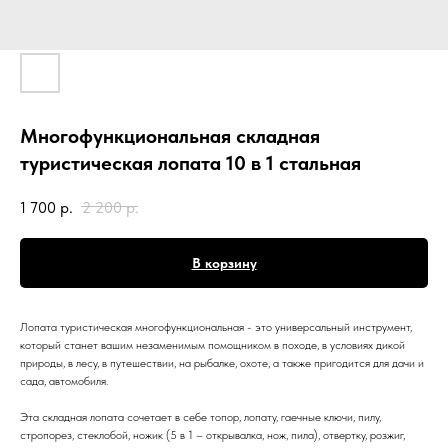
Многофункциональная складная
туристическая лопата 10 в 1 стальная
1 700
р.
2 200
р.
В корзину
Лопата туристическая многофункциональная - это универсальный инструмент,
который станет вашим незаменимым помощником в походе, в условиях дикой
природы, в лесу, в путешествии, на рыбалке, охоте, а также пригодится для дачи и
сада, автомобиля.
Эта складная лопата сочетает в себе топор, лопату, гаечные ключи, пилу,
стропорез, стеклобой, ножик (5 в 1 – открывалка, нож, пила), отвертку, розжиг,